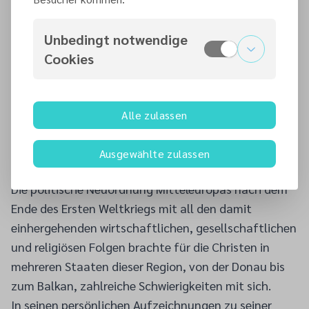
unterstützten ihn in seiner Arbeit. Papst Pius XII., zu
dem er schon gute Beziehungen unterhalten hatte,
Unbedingt notwendige
als dieser noch Kardinal Pacelli war, zählte darunter
Cookies
sicherlich zu den bedeutendsten. Einen Teil seiner
Zeit widmete Dr. Nussbaum auch den Belangen
seiner Religionsgemeinschaft, die 1887 auf
Alle zulassen
internationaler Ebene die International Religious
Liberty Association mit Sitz in Washington ins Leben
Ausgewählte zulassen
gerufen hatte.
Die politische Neuordnung Mitteleuropas nach dem
Ende des Ersten Weltkriegs mit all den damit
einhergehenden wirtschaftlichen, gesellschaftlichen
und religiösen Folgen brachte für die Christen in
mehreren Staaten dieser Region, von der Donau bis
zum Balkan, zahlreiche Schwierigkeiten mit sich.
In seinen persönlichen Aufzeichnungen zu seiner