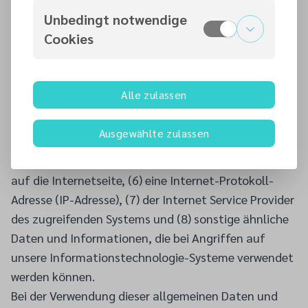
ein automatisiertes System die Website aufruft.
Unbedingt notwendige
Diese allgemeinen Daten und Informationen werden
Cookies
in den Server-Protokolldateien gespeichert.
Gesammelt werden können (1) die verwendeten
Browsertypen und -versionen, (2) das vom
Alle zulassen
zugreifenden System verwendete Betriebssystem, (3)
die Website, von der aus ein zugreifendes System
Ausgewählte zulassen
unsere Website erreicht (sog. Referrer), (4) die
Unterwebsites, (5) Datum und Uhrzeit des Zugriffs
auf die Internetseite, (6) eine Internet-Protokoll-
Adresse (IP-Adresse), (7) der Internet Service Provider
des zugreifenden Systems und (8) sonstige ähnliche
Daten und Informationen, die bei Angriffen auf
unsere Informationstechnologie-Systeme verwendet
werden können.
Bei der Verwendung dieser allgemeinen Daten und