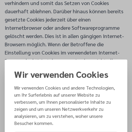
verhindern und somit das Setzen von Cookies
dauerhaft ablehnen. Darüber hinaus können bereits
gesetzte Cookies jederzeit über einen
Internetbrowser oder andere Softwareprogramme
gelöscht werden. Dies ist in allen gängigen Internet-
Browsern möglich. Wenn der Betroffene die
Einstellung von Cookies im verwendeten Internet-
Browser deaktiviert, kann es sein, dass nicht alle
Funktionen unserer Website vollständig nutzbar
Wir verwenden Cookies
sind.
Wir verwenden Cookies und andere Technologien,
5. Erhebung allgemeiner Daten und
um Ihr Surferlebnis auf unserer Website zu
Informationen
verbessern, um Ihnen personalisierte Inhalte zu
zeigen und um unseren Netzwerkverkehr zu
Die Website der Freikirche der Siebenten-Tags-
analysieren, um zu verstehen, woher unsere
Adventisten sammelt eine Reihe von allgemeinen
Besucher kommen.
Daten und Informationen, wenn ein Betroffener oder